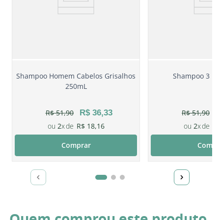
Shampoo Homem Cabelos Grisalhos
Shampoo 3 Em
250mL
R$
51
,
90
R$
36
,
33
R$
51
,
90
2
R$
18
,
16
2
R
Comprar
Compr
Quem comprou este produto,