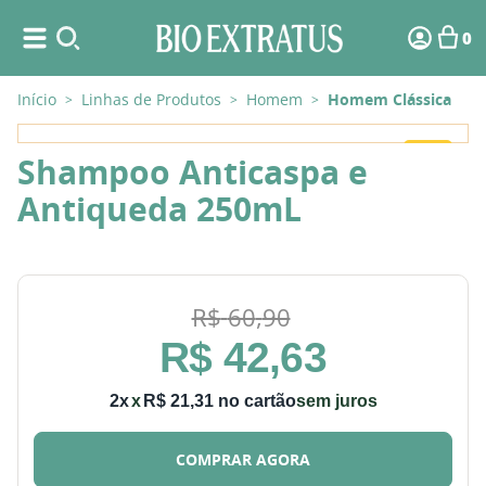
0
Início
Linhas de Produtos
Homem
Homem Clássica
>
>
>
-
30%
Shampoo Anticaspa e
Antiqueda 250mL
R$
60
,
90
R$
42
,
63
2
x
R$
21
,
31
sem juros
COMPRAR AGORA