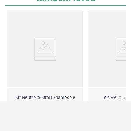
Kit Neutro (500mL) Shampoo e
Kit Mel (1L) 
Condicionador
Condicio
R$
149
,
80
R$
104
,
86
R$
207
,
80
6
R$
17
,
47
6
R