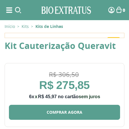
0
Início
Kits
Kits de Linhas
>
>
-
10%
Kit Cauterização Queravit
R$
306
,
50
R$
275
,
85
6
x
R$
45
,
97
sem juros
COMPRAR AGORA