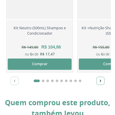
Kit Neutro (500mL) Shampoo e
Kit +Nutrição Sha
Condicionador
(500g
R$
149
,
80
R$
104
,
86
R$
155
,
80
6
R$
17
,
47
6
R
Comprar
Compr
Quem comprou este produto,
também levou