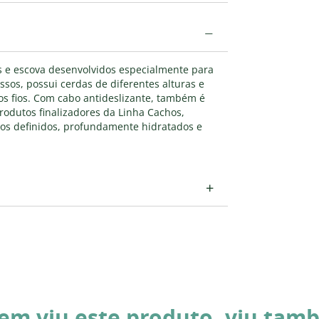
−
s e escova desenvolvidos especialmente para
ssos, possui cerdas de diferentes alturas e
s fios. Com cabo antideslizante, também é
rodutos finalizadores da Linha Cachos,
os definidos, profundamente hidratados e
+
em viu este produto, viu tam