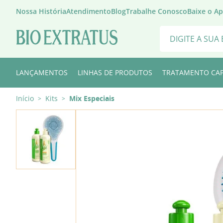
Nossa História
Atendimento
Blog
Trabalhe Conosco
Baixe o A
Digite a sua busca
TERMOS MAIS 
LANÇAMENTOS
LINHAS DE PRODUTOS
TRATAMENTO CAP
1
º
mel
Início
Kits
Mix Especiais
>
>
2
º
touca difuso
3
º
shampoo