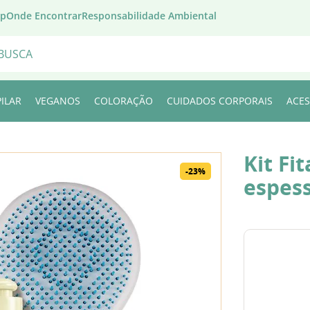
pp
Onde Encontrar
Responsabilidade Ambiental
BUSCADOS
ILAR
VEGANOS
COLORAÇÃO
CUIDADOS CORPORAIS
ACES
ra
Kit Fi
-
23%
espess