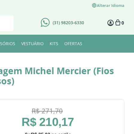
Alterar Idioma
0
(31) 98203-6330
SÓRIOS
VESTUÁRIO
KITS
OFERTAS
tagem Michel Mercier (Fios
os)
R$
271
,
70
R$
210
,
17