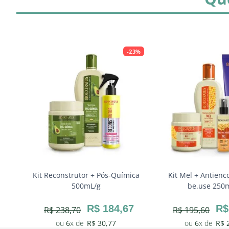
-
23%
Kit Reconstrutor + Pós-Química
Kit Mel + Antienc
500mL/g
be.use 250
6
R$
184
,
67
R$
R$
238
,
70
R$
195
,
60
6
R$
30
,
77
6
R$