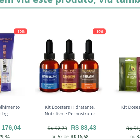
-
10%
-
10%
olhimento
Kit Boosters Hidratante,
Kit Dose
mL/g
Nutritivo e Reconstrutor
176
,
04
R$
83
,
43
R$
92
,
70
R$
51
29
,
34
5
R$
16
,
68
3