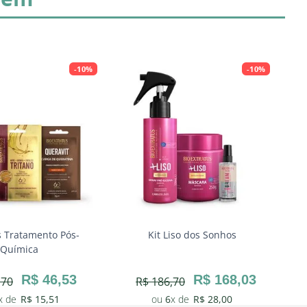
-
10%
-
10%
s Tratamento Pós-
Kit Liso dos Sonhos
Ki
Química
e
R$
46
,
53
R$
168
,
03
,
70
R$
186
,
70
R$
15
,
51
6
R$
28
,
00