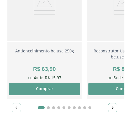
Antiencolhimento be.use 250g
Reconstrutor Uso 
be.use 2
R$
63
,
90
R$
87
4
R$
15
,
97
5
R
Comprar
Compr