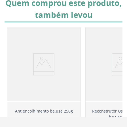
Quem comprou este produto,
também levou
Antiencolhimento be.use 250g
Reconstrutor Uso 
be.use 2