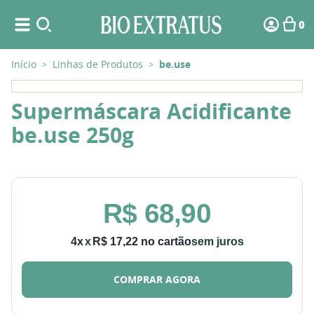
0
Início
Linhas de Produtos
be.use
>
>
Supermáscara Acidificante
be.use 250g
R$
68
,
90
4
x
R$
17
,
22
sem juros
COMPRAR AGORA