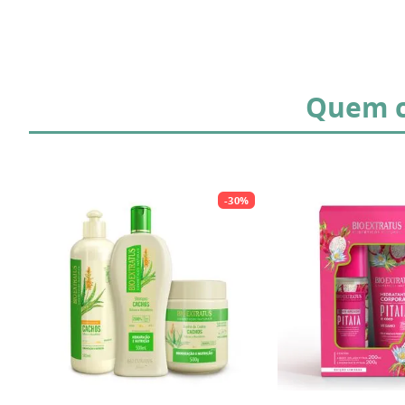
Quem c
-
30%