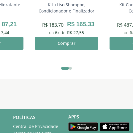
Hidratante
Kit +Liso Shampoo,
Kit Ca
Condicionador e Finalizador
Co
87
,
21
R$
165
,
33
R$
183
,
70
R$
487
,
17
,
44
6
R$
27
,
55
6
r
Comprar
APPS
POLÍTICAS
Central de Privacidade