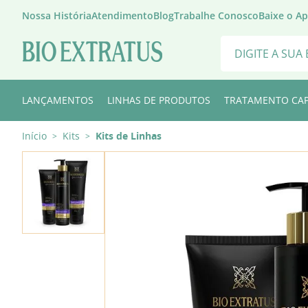
Nossa História
Atendimento
Blog
Trabalhe Conosco
Baixe o A
Digite a sua busca
TERMOS MAIS 
LANÇAMENTOS
LINHAS DE PRODUTOS
TRATAMENTO CAP
1
º
mel
Início
Kits
Kits de Linhas
>
>
2
º
shampoo
3
º
shitake