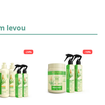
m levou
-
24%
-
10%