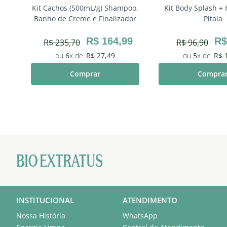
o,
Kit Cachos (500mL/g) Shampoo,
Kit Body Splash + 
e
Banho de Creme e Finalizador
Pitaia
3
R$
164
,
99
R$
R$
235
,
70
R$
96
,
90
6
R$
27
,
49
5
R$
Comprar
Compra
INSTITUCIONAL
ATENDIMENTO
Nossa História
WhatsApp