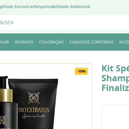
pp
Onde Encontrar
Responsabilidade Ambiental
BUSCADOS
ILAR
VEGANOS
COLORAÇÃO
CUIDADOS CORPORAIS
ACES
Kit Sp
-
10%
Shamp
Finali