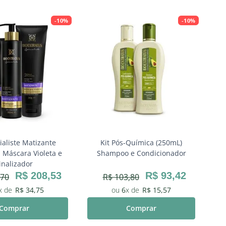
-
10%
-
10%
ialiste Matizante
Kit Pós-Química (250mL)
K
Máscara Violeta e
Shampoo e Condicionador
inalizador
R$
208
,
53
R$
93
,
42
70
R$
103
,
80
R$
34
,
75
6
R$
15
,
57
Comprar
Comprar