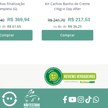
chos Finalização
Kit Cachos Banho de Creme
mpleta (G)
(1Kg) e Day After
R$
369
,
94
R$
217
,
53
40
R$
241
,
70
R$
61
,
65
6
R$
36
,
25
Comprar
Comprar