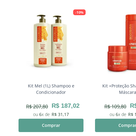
-
10%
Kit Mel (1L) Shampoo e
Kit +Proteção S
Condicionador
Máscar
or
3
R$
187
,
02
R
R$
207
,
80
R$
109
,
80
6
R$
31
,
17
6
R$
Comprar
Compra