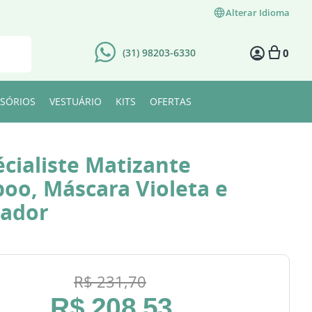
Alterar Idioma
0
(31) 98203-6330
SÓRIOS
VESTUÁRIO
KITS
OFERTAS
écialiste Matizante
oo, Máscara Violeta e
zador
R$
231
,
70
R$
208
,
53