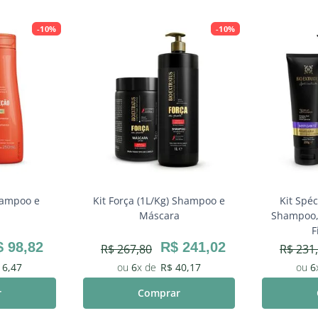
-
10%
-
10%
hampoo e
Kit Força (1L/Kg) Shampoo e
Kit Spéc
a
Máscara
Shampoo, 
F
$
98
,
82
R$
241
,
02
R$
267
,
80
R$
231
,
16
,
47
6
R$
40
,
17
6
r
Comprar