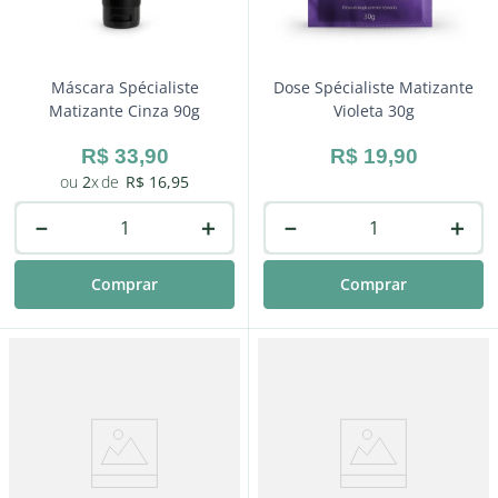
Máscara Spécialiste
Dose Spécialiste Matizante
Matizante Cinza 90g
Violeta 30g
R$
33
,
90
R$
19
,
90
2
R$
16
,
95
－
＋
－
＋
Comprar
Comprar