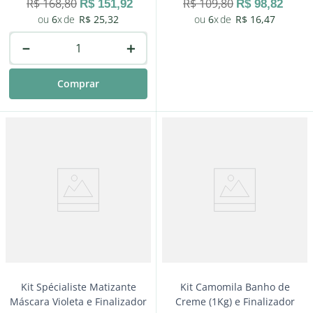
R$
168
,
80
R$
109
,
80
R$
151
,
92
R$
98
,
82
6
R$
25
,
32
6
R$
16
,
47
－
＋
Comprar
－
＋
Comprar
Kit Spécialiste Matizante
Kit Camomila Banho de
Máscara Violeta e Finalizador
Creme (1Kg) e Finalizador