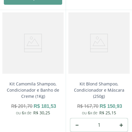
－
＋
Comprar
Kit Camomila Shampoo,
Kit Blond Shampoo,
Condicionador e Banho de
Condicionador e Máscara
Creme (1Kg)
(250g)
R$
201
,
70
R$
167
,
70
R$
181
,
53
R$
150
,
93
6
R$
30
,
25
6
R$
25
,
15
－
＋