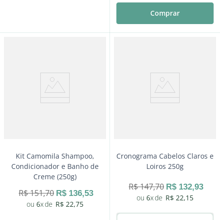
Comprar
－
＋
Comprar
Kit Camomila Shampoo,
Cronograma Cabelos Claros e
Condicionador e Banho de
Loiros 250g
Creme (250g)
R$
147
,
70
R$
132
,
93
R$
151
,
70
R$
136
,
53
6
R$
22
,
15
6
R$
22
,
75