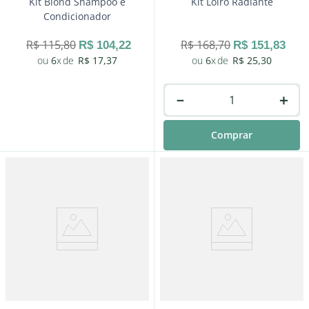
Kit Blond Shampoo e
Kit Loiro Radiante
Condicionador
R$
115
,
80
R$
168
,
70
R$
104
,
22
R$
151
,
83
6
R$
17
,
37
6
R$
25
,
30
－
＋
Comprar
－
＋
Comprar