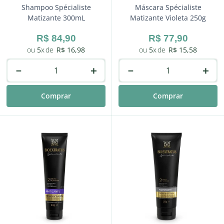
Shampoo Spécialiste
Máscara Spécialiste
Matizante 300mL
Matizante Violeta 250g
R$
84
,
90
R$
77
,
90
5
R$
16
,
98
5
R$
15
,
58
－
＋
－
＋
Comprar
Comprar