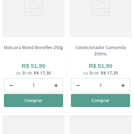
Máscara Blond Bioreflex 250g
Condicionador Camomila
250mL
R$
51
,
90
R$
51
,
90
3
R$
17
,
30
3
R$
17
,
30
－
＋
－
＋
Comprar
Comprar