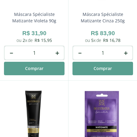
Máscara Spécialiste
Máscara Spécialiste
Matizante Violeta 90g
Matizante Cinza 250g
R$
31
,
90
R$
83
,
90
2
R$
15
,
95
5
R$
16
,
78
－
＋
－
＋
Comprar
Comprar