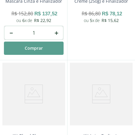
Máscara Cinza e Finalizador
Creme (250g) e Finalizador
R$
152
,
80
R$
86
,
80
R$
137
,
52
R$
78
,
12
6
R$
22
,
92
5
R$
15
,
62
－
＋
Comprar
－
＋
Comprar