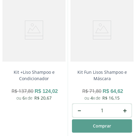
－
＋
Comprar
Kit +Liso Shampoo e
Kit Fun Lisos Shampoo e
Condicionador
Máscara
R$
137
,
80
R$
71
,
80
R$
124
,
02
R$
64
,
62
6
R$
20
,
67
4
R$
16
,
15
－
＋
Comprar