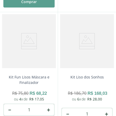
Comprar
－
＋
Comprar
Kit Fun Lisos Máscara e
Kit Liso dos Sonhos
Finalizador
R$
75
,
80
R$
186
,
70
R$
68
,
22
R$
168
,
03
4
R$
17
,
05
6
R$
28
,
00
－
＋
－
＋