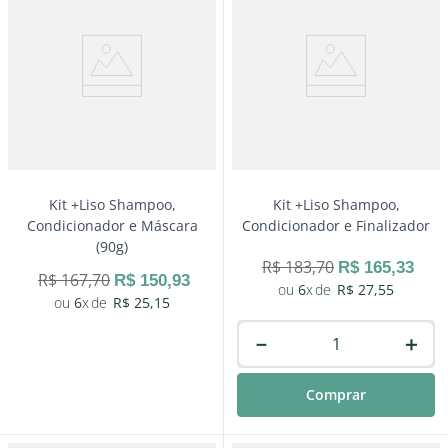
－
＋
Comprar
Kit +Liso Shampoo,
Kit +Liso Shampoo,
Condicionador e Máscara
Condicionador e Finalizador
(90g)
R$
183
,
70
R$
165
,
33
R$
167
,
70
R$
150
,
93
6
R$
27
,
55
6
R$
25
,
15
－
＋
Comprar