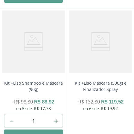
－
＋
Comprar
Kit +Liso Shampoo e Máscara
Kit +Liso Máscara (500g) e
(90g)
Finalizador Spray
R$
98
,
80
R$
132
,
80
R$
88
,
92
R$
119
,
52
5
R$
17
,
78
6
R$
19
,
92
－
＋