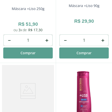
Máscara +Liso 90g
Máscara +Liso 250g
R$
29
,
90
R$
51
,
90
3
R$
17
,
30
－
＋
－
＋
Comprar
Comprar