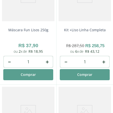
Máscara Fun Lisos 250g
Kit +Liso Linha Completa
R$
37
,
90
R$
287
,
50
R$
258
,
75
2
R$
18
,
95
6
R$
43
,
12
－
＋
－
＋
Comprar
Comprar