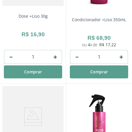
Dose +Liso 30g
Condicionador +Liso 350mL
R$
16
,
90
R$
68
,
90
4
R$
17
,
22
－
＋
－
＋
Comprar
Comprar