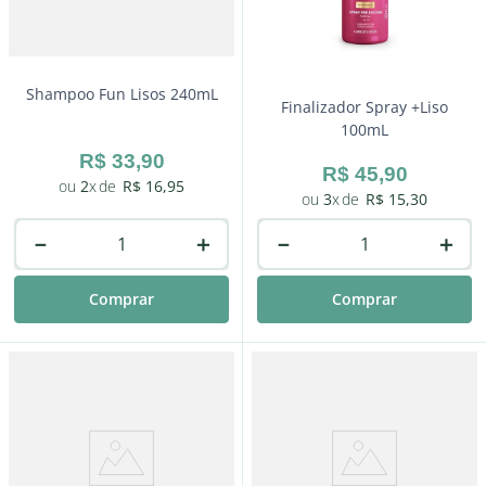
Shampoo Fun Lisos 240mL
Finalizador Spray +Liso
100mL
R$
33
,
90
R$
45
,
90
2
R$
16
,
95
3
R$
15
,
30
－
＋
－
＋
Comprar
Comprar