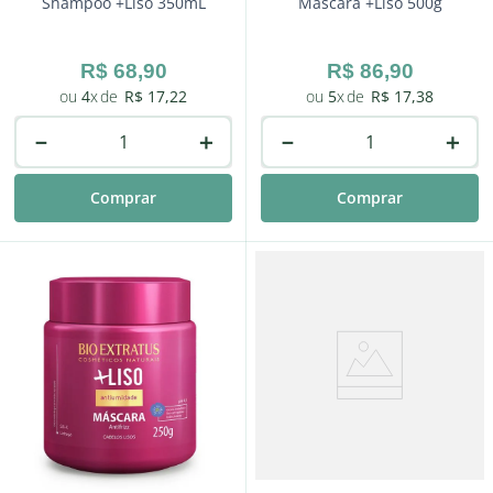
Shampoo +Liso 350mL
Máscara +Liso 500g
R$
68
,
90
R$
86
,
90
4
R$
17
,
22
5
R$
17
,
38
－
＋
－
＋
Comprar
Comprar